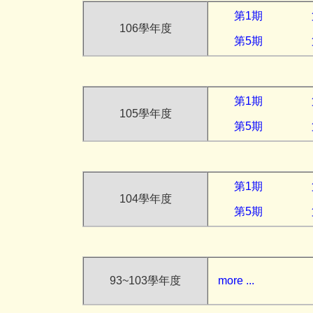
第1期
106學年度
第5期
第1期
105學年度
第5期
第1期
104學年度
第5期
93~103學年度
more ...