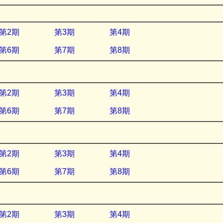
第2期
第3期
第4期
第6期
第7期
第8期
第2期
第3期
第4期
第6期
第7期
第8期
第2期
第3期
第4期
第6期
第7期
第8期
第2期
第3期
第4期