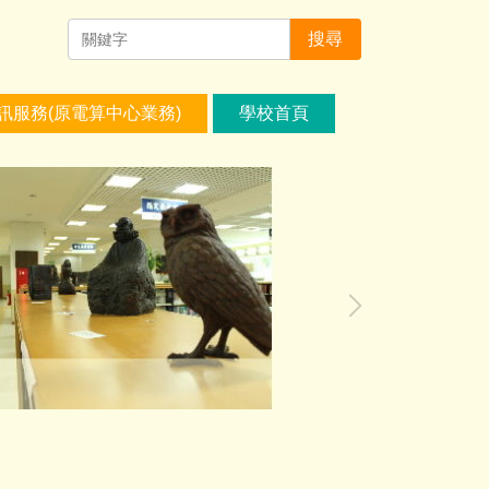
搜尋
訊服務(原電算中心業務)
學校首頁