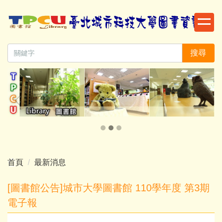
跳
到
主
要
搜尋
內
容
區
首頁
最新消息
[圖書館公告]城市大學圖書館 110學年度 第3期
電子報