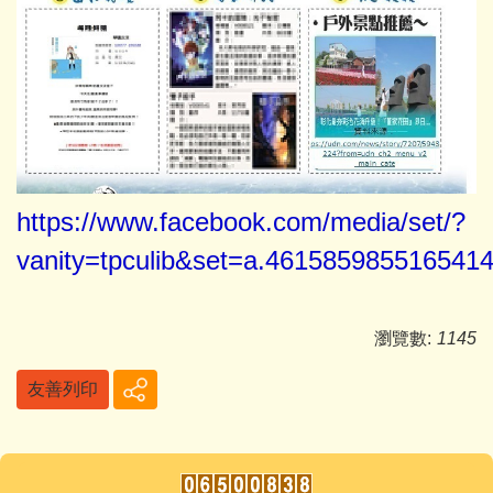
https://www.facebook.com/media/set/?
vanity=tpculib&set=a.461585985516541
瀏覽數:
1145
友善列印