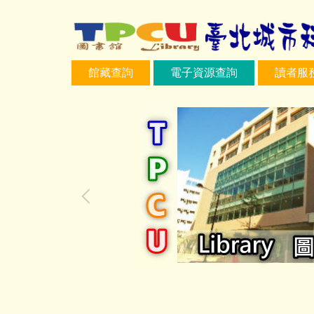
跳
到
主
要
館藏查詢
電子資源查詢
讀者服
內
容
區