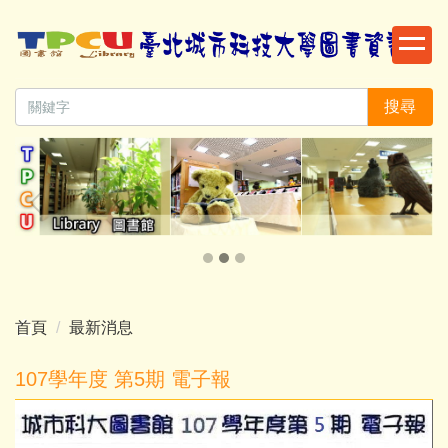
跳
到
主
要
搜尋
內
容
區
首頁
最新消息
107學年度 第5期 電子報