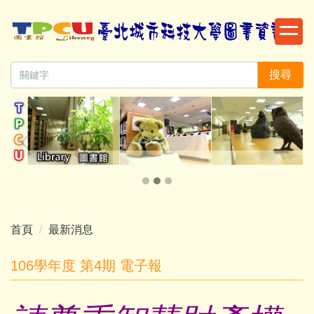
跳
到
主
要
搜尋
內
容
區
首頁
最新消息
106學年度 第4期 電子報