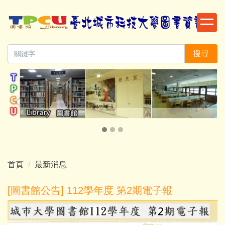
跳
到
主
要
搜尋
內
容
區
首頁
最新消息
[圖書館公告] 112學年度 第2期電子報