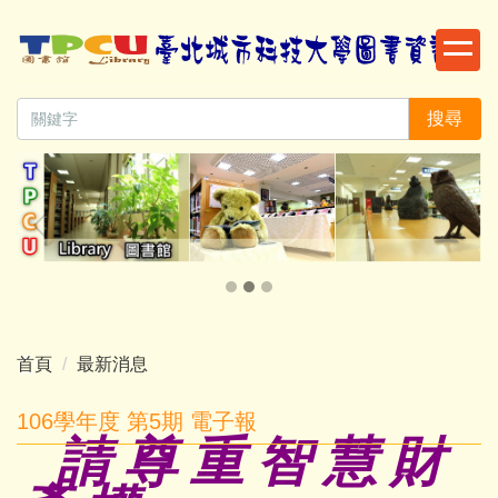
跳
到
主
要
搜尋
內
容
區
首頁
最新消息
106學年度 第5期 電子報
請 尊 重 智 慧 財