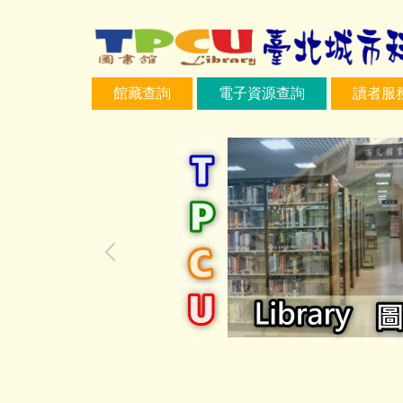
跳
到
主
要
館藏查詢
電子資源查詢
讀者服
內
容
區