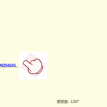
權
700254241
瀏覽數:
1287