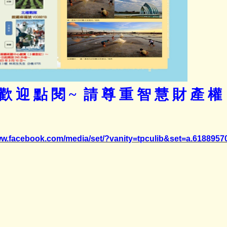
歡 迎 點 閱 ~ 請 尊 重 智 慧 財 產 
www.facebook.com/media/set/?vanity=tpculib&set=a.618895