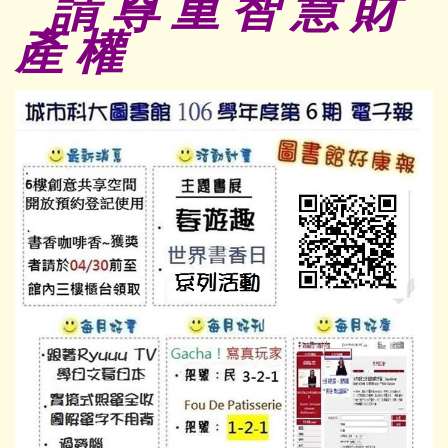
請 尊 重 智 慧 財
產 權