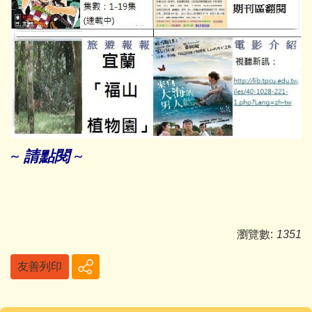
~ 請
點
閱 ~
瀏覽數:
1351
友善列印