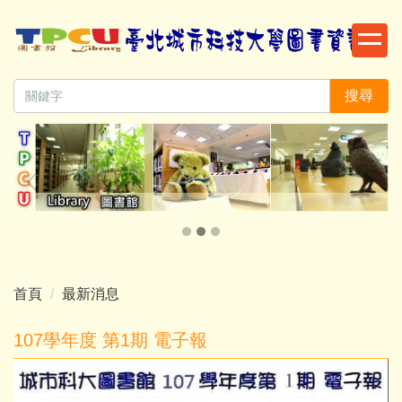
跳
到
主
要
搜尋
內
容
區
首頁
最新消息
107學年度 第1期 電子報