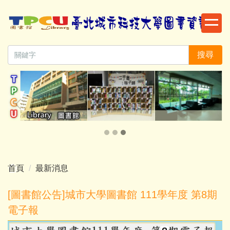
跳
到
主
要
搜尋
內
容
區
首頁
最新消息
[圖書館公告]城市大學圖書館 111學年度 第8期
電子報