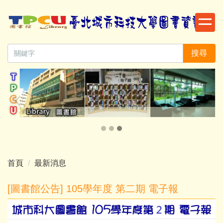
跳
到
主
要
搜尋
內
容
區
首頁
最新消息
[圖書館公告] 105學年度 第二期 電子報