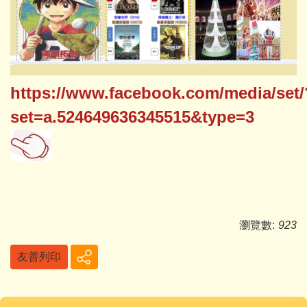
https://www.facebook.com/media/set/
set=a.524649636345515&type=3
瀏覽數:
923
友善列印