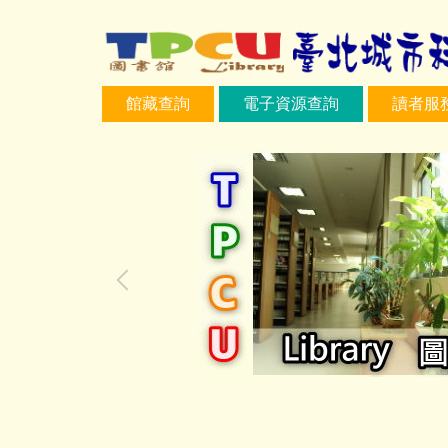
跳
到
主
要
館藏查詢
電子資源查詢
讀者服
內
容
區