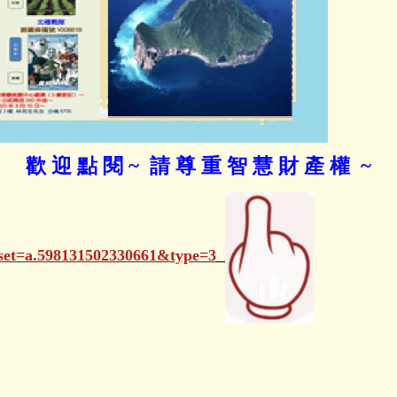
歡 迎 點 閱 ~ 請 尊 重 智 慧 財 產 權
~
?set=a.598131502330661&type=3