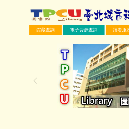
跳
到
主
要
館藏查詢
電子資源查詢
讀者服
內
容
區