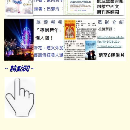
~ 請
點
閱 ~