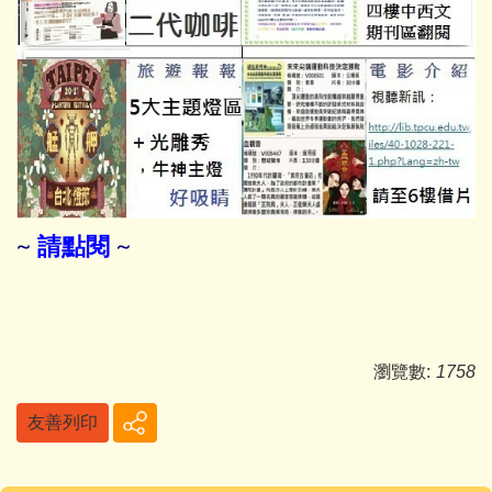
~
請
點
閱
~
瀏覽數:
1758
友善列印