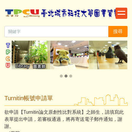
跳
到
主
要
搜尋
內
容
區
Turnitin帳號申請單
欲申請【Turnitin論文原創性比對系統】之師生，請填寫此
表單提出申請，若審核通過，將再寄送電子郵件通知，謝
謝。